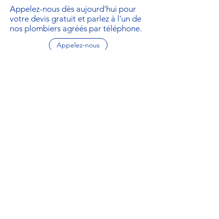
Appelez-nous dès aujourd'hui pour
votre devis gratuit et parlez à l'un de
nos plombiers agréés par téléphone.
Appelez-nous
LT
Plomberie et vidange
Services inc.
hello@ltpd.ca
905.920.7411