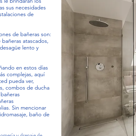
 le brindarán los
as sus necesidades
stalaciones de
ones de bañeras son:
e bañeras atascados,
 desagüe lento y
ñando en estos días
ás complejas, aquí
ted pueda ver,
as, combos de ducha
 bañeras
añeras
lias. Sin mencionar
 hidromasaje, baño de
lomería y drenaje de