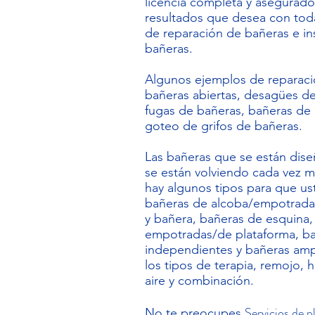
licencia completa y asegurados
resultados que desea con tod
de reparación de bañeras e in
bañeras.
Algunos ejemplos de reparaci
bañeras abiertas, desagües d
fugas de bañeras, bañeras de
goteo de grifos de bañeras.
Las bañeras que se están dise
se están volviendo cada vez m
hay algunos tipos para que us
bañeras de alcoba/empotrad
y bañera, bañeras de esquina,
empotradas/de plataforma, b
independientes y bañeras amp
los tipos de terapia, remojo,
aire y combinación.
Servicios de p
No te preocupes,