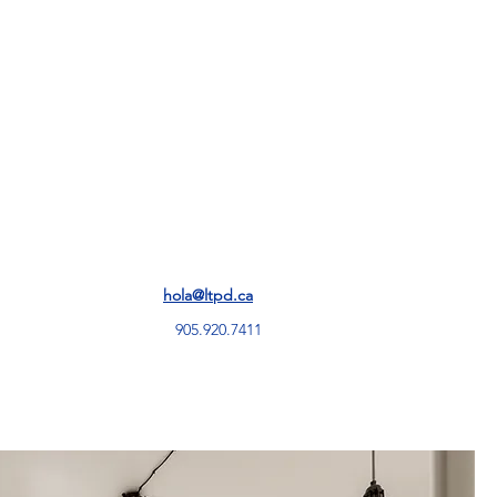
More
hola@ltpd.ca
905.920.7411