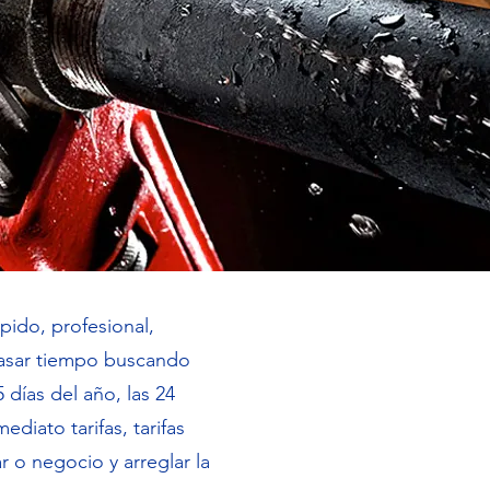
pido, profesional,
pasar tiempo buscando
días del año, las 24
ediato tarifas, tarifas
ar o negocio y arreglar la