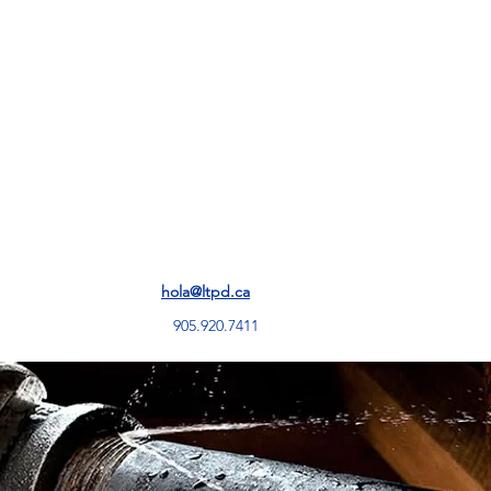
More
hola@ltpd.ca
905.920.7411