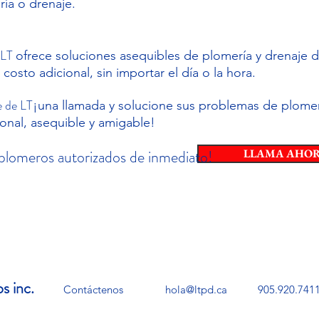
ía o drenaje.
e LT
ofrece soluciones asequibles de plomería y drenaje 
 costo adicional, sin importar el día o la hora.
e de LT
¡una llamada y solucione sus problemas de plome
ional, asequible y amigable!
plomeros autorizados de inmediato!
LLAMA AHO
os inc.
Contáctenos
hola@ltpd.ca
905.920.741