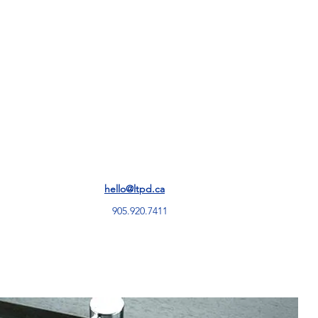
More
hello@ltpd.ca
905.920.7411