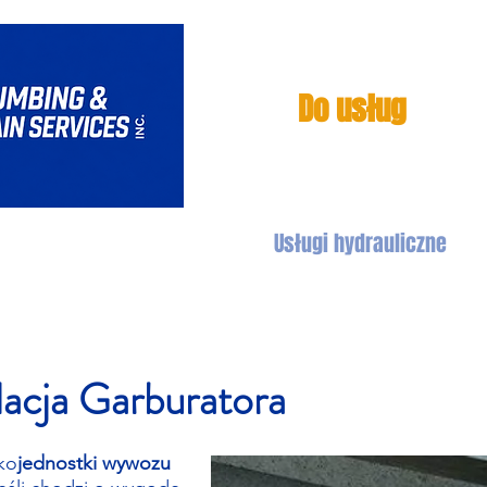
Do usług
Usługi kanalizacyjne
Usługi hydrauliczne
lacja Garburatora
ko
jednostki wywozu