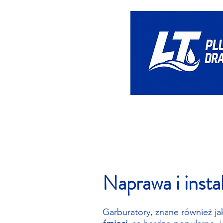
Dom
Naprawa i insta
Garburatory, znane również ja