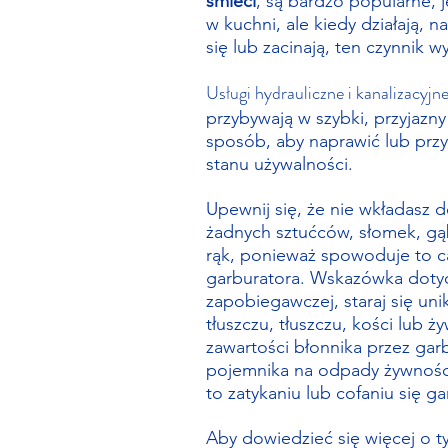
śmieci
, są bardzo popularne, 
w kuchni, ale kiedy działają, n
się lub zacinają, ten czynnik 
Usługi hydrauliczne i kanalizacyjn
przybywają w szybki, przyjazny
sposób, aby naprawić lub prz
stanu używalności.
Upewnij się, że nie wkładasz 
żadnych sztućców, słomek, gą
rąk, ponieważ spowoduje to c
garburatora. Wskazówka dotyc
zapobiegawczej, staraj się un
tłuszczu, tłuszczu, kości lub ż
zawartości błonnika przez garb
pojemnika na odpady żywnośc
to zatykaniu lub cofaniu się ga
Aby dowiedzieć się więcej o t