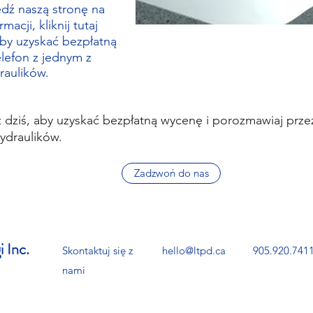
dź naszą stronę na
acji, kliknij tutaj
aby uzyskać bezpłatną
lefon z jednym z
raulików.
 dziś, aby uzyskać bezpłatną wycenę i porozmawiaj przez
ydraulików.
Zadzwoń do nas
i Inc.
Skontaktuj się z
hello@ltpd.ca
905.920.741
nami