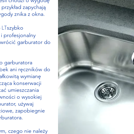
jeśli chodzi o wygodę
a przykład zapychają
wygody znika z okna.
e LT
szybko
 i profesjonalny
ywrócić garburator do
do garburatora
bek ani ręczników do
ałkowitą wymianę
ząca konserwacji
ikać umieszczania
ywności o wysokiej
urator, używaj
iowe, zapobiegnie
rburatora.
ym, czego nie należy