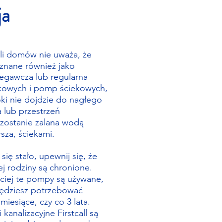
ja
eli domów nie uważa, że
 znane również jako
egawcza lub regularna
kowych i pomp ściekowych,
i nie dojdzie do nagłego
a lub przestrzeń
zostanie zalana wodą
sza, ściekami.
się stało, upewnij się, że
j rodziny są chronione.
ściej te pompy są używane,
 będziesz potrzebować
 miesiące, czy co 3 lata.
 kanalizacyjne Firstcall są