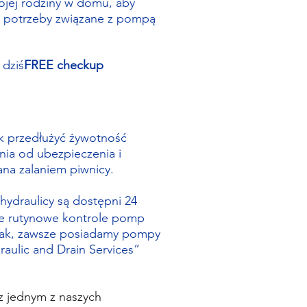
wojej rodziny w domu, aby
e potrzeby związane z pompą
.
 dziś
FREE checkup
jak przedłużyć żywotność
nia od ubezpieczenia i
na zalaniem piwnicy.
 hydraulicy są dostępni 24
ne rutynowe kontrole pomp
 Tak, zawsze posiadamy pompy
aulic and Drain Services”
z jednym z naszych