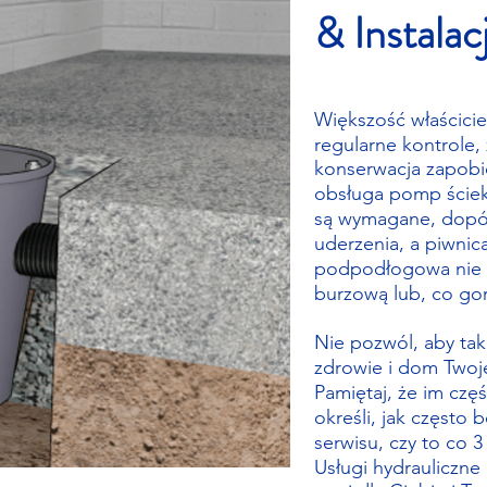
& Instalac
Większość właścici
regularne kontrole,
konserwacja zapobi
obsługa pomp ście
są wymagane, dopók
uderzenia, a piwnic
podpodłogowa nie 
burzową lub, co gor
Nie pozwól, aby tak 
zdrowie i dom Twoje
Pamiętaj, że im czę
określi, jak często
serwisu, czy to co 3
Usługi hydrauliczne i