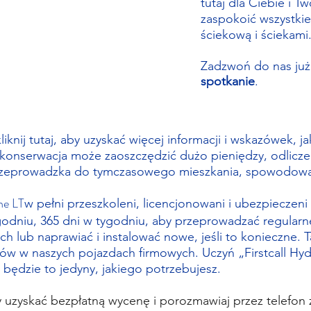
tutaj dla Ciebie i T
zaspokoić wszystki
ściekową i ściekami
Zadzwoń do nas już
spotkanie
.
kliknij tutaj, aby uzyskać więcej informacji i wskazówek, 
konserwacja może zaoszczędzić dużo pieniędzy, odlicze
przeprowadzka do tymczasowego mieszkania, spowodowa
jne LT
w pełni przeszkoleni, licencjonowani i ubezpieczeni
godniu, 365 dni w tygodniu, aby przeprowadzać regular
h lub naprawiać i instalować nowe, jeśli to konieczne.
ów w naszych pojazdach firmowych. Uczyń „Firstcall Hydr
będzie to jedyny, jakiego potrzebujesz.
y uzyskać bezpłatną wycenę i porozmawiaj przez telefon 