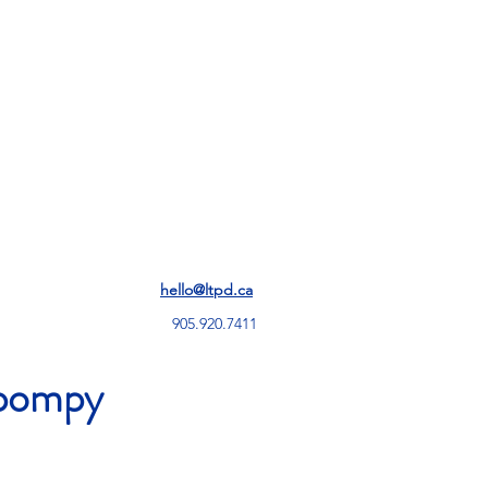
More
hello@ltpd.ca
905.920.7411
pompy
j