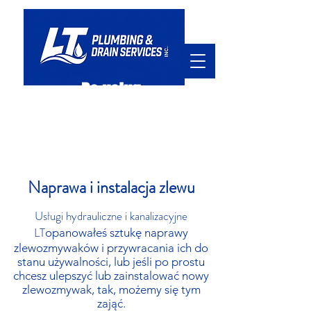
Do usług
hello@ltpd.ca
905.920.7411
Naprawa i instalacja zlewu
Usługi hydrauliczne i kanalizacyjne
LT
opanowałeś sztukę naprawy
zlewozmywaków i przywracania ich do
stanu używalności, lub jeśli po prostu
chcesz ulepszyć lub zainstalować nowy
zlewozmywak, tak, możemy się tym
zająć.