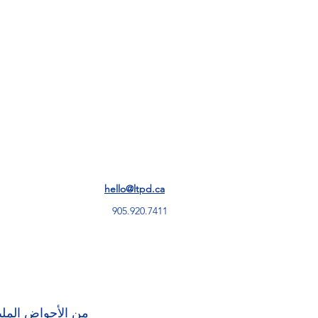
خدمات ت
hello@ltpd.ca
905.920.7411
من الأحواض الملي