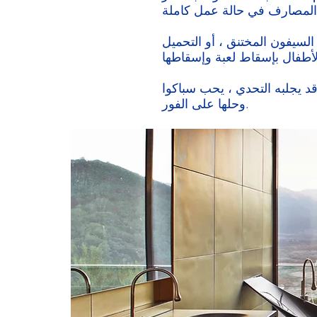
لسيفون المختنق ، أو التحميل
باكوا Firstcall التحدي ، ولدينا جميع التقنيات الحديثة لتشخيص المشكلة
وحلها على الفور.