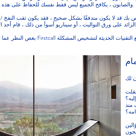
والصابون ، يكافح الجميع ليس فقط نفسك للحفاظ على هذه المصارف في حالة عمل كاملة.
بك قد لا يكون متدفقًا بشكل صحيح ، فقد يكون ثقب النفخ / ا
اط لعبة وإسقاطها.
بغض النظر عما قد يجلبه التحدي ، يحب س
ام
تقلت
إليه؟
 منذ
امه؟
الين
عجون