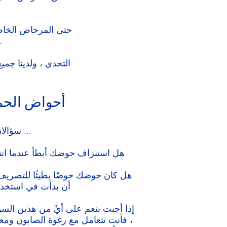
حتى المرحاض الخاص 
الزائد على ورق التواليت ، أو سيناريو أسوأ من ذلك ، قام أحد الأطفال بإسق
أحواض الحم
سؤالان لك ...
هل استنزاف حوضك أبطأ عندما ان
هل كان حوضك حوضًا بطيئًا للتصريف
أن بدأت في استخد
إذا أجبت بنعم على أيٍّ من هذين السؤ
، فأنت تتعامل مع رغوة الصابون وم