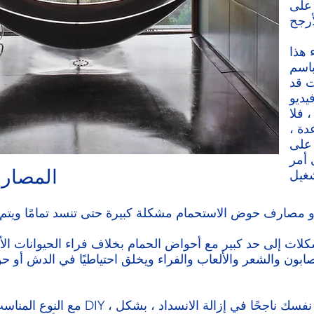
 على
 هذا
باسم
ت قد
لإنترنت
 فلا
دة ،
 على
 أمر
المصار
لات إلى حد كبير مع أحواض الحمام بخلاف فراء الحيوانات الأل
صابون والشعر والألعاب والفراء ويخلق احتياطيًا في الدش أو 
مع النوع المناسب من المكبس ، ومقاطع ف