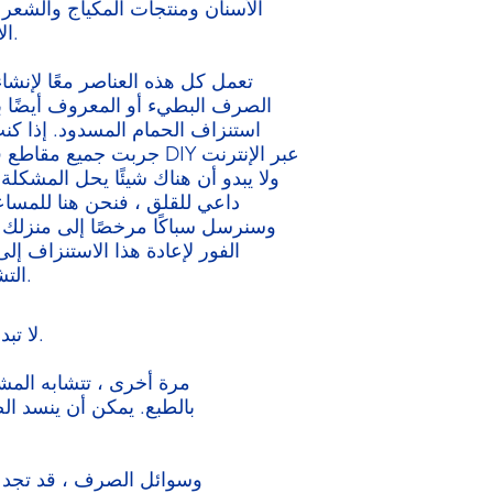
الأسنان ومنتجات المكياج والشعر
الأرجح.
تعمل كل هذه العناصر معًا لإنشاء
الصرف البطيء أو المعروف أيضًا 
استنزاف الحمام المسدود. إذا كن
جربت جميع مقاطع فيديو DIY عبر ا
ولا يبدو أن هناك شيئًا يحل المشكلة ،
داعي للقلق ، فنحن هنا للمساع
وسنرسل سباكًا مرخصًا إلى منزلك
الفور لإعادة هذا الاستنزاف إلى
التشغيل.
لا تبدو مصارف حوض الاستحمام مشكلة كبيرة حتى تنسد تمامًا ويتم الاحتفاظ بنسخة احتياطية منها.
مرة أخرى ، تتشابه المشك
بالطبع. يمكن أن ينسد ال