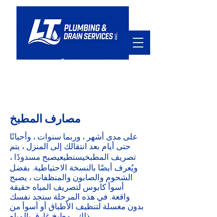
في خدمتكم
hello@ltpd.ca
905.920.7411
مصارف المطبخ
على مدى أشهر ، وربما سنوات ، وأحيانًا
حتى أيام بعد انتقالك إلى المنزل ، يتم
يستطيع
تصريف المطبخ
يصبح مسدودًا ،
ويُعرف أيضًا بالنسخة الاحتياطية. بفضل
الشحوم والصابون والمنظفات ، يصبح
أسوأ كابوس لتصريف المياه حقيقة
واقعة. في هذه المرحلة ستجد نفسك
بدون مغسلة لتنظيف الأطباق أو أسوأ من
ذلك ، مطبخ غارق بالمياه.