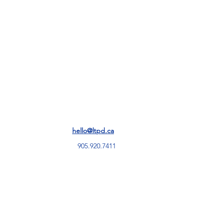
خدمات ت
hello@ltpd.ca
905.920.7411