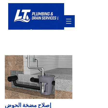
في خدمتكم
hello@ltpd.ca
905.920.7411
إصلاح مضخة الحوض